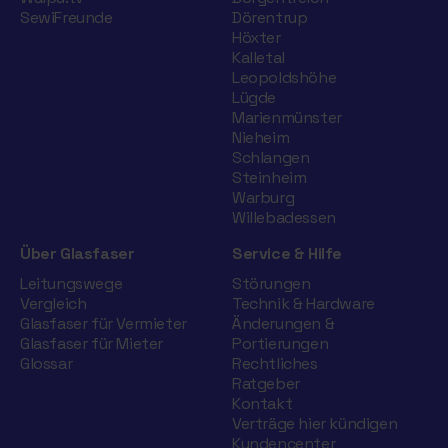
SewiFreunde
Dörentrup
Höxter
Kalletal
Leopoldshöhe
Lügde
Marienmünster
Nieheim
Schlangen
Steinheim
Warburg
Willebadessen
Über Glasfaser
Service & Hilfe
Leitungswege
Störungen
Vergleich
Technik & Hardware
Glasfaser für Vermieter
Änderungen &
Glasfaser für Mieter
Portierungen
Glossar
Rechtliches
Ratgeber
Kontakt
Verträge hier kündigen
Kundencenter