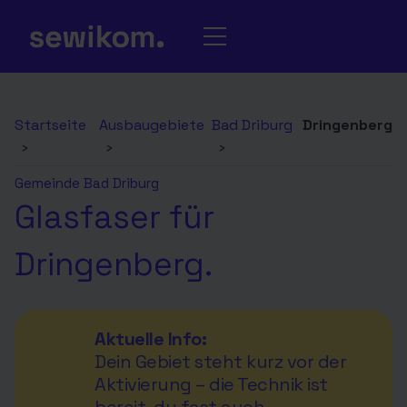
Startseite
Ausbaugebiete
Bad Driburg
Dringenberg
›
›
›
Gemeinde Bad Driburg
Glasfaser für
Dringenberg.
Aktuelle Info:
Dein Gebiet steht kurz vor der
Aktivierung – die Technik ist