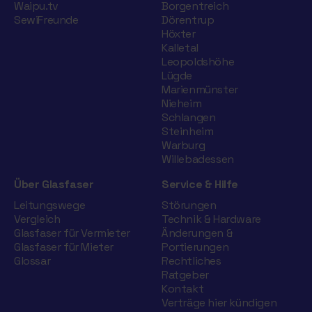
erhältst du von der sewikom eine
Waipu.tv
Borgentreich
neue Rufnummer. In diesem Fall
SewiFreunde
Dörentrup
Höxter
musst du deine bisherigen
Kalletal
Internet- und Telefonieverträge
Leopoldshöhe
selbst kündigen.
Lügde
Marienmünster
Nieheim
Schlangen
Steinheim
Warburg
Willebadessen
Über Glasfaser
Service & Hilfe
Leitungswege
Störungen
Vergleich
Technik & Hardware
Glasfaser für Vermieter
Änderungen &
Glasfaser für Mieter
Portierungen
Glossar
Rechtliches
Ratgeber
Kontakt
Verträge hier kündigen