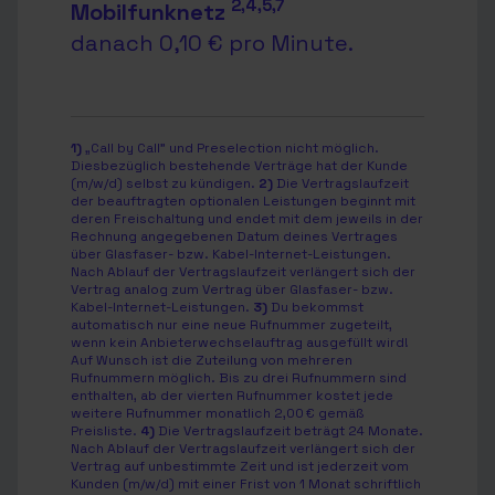
2,4,5,7
Mobilfunknetz
danach 0,10 € pro Minute.
1)
„Call by Call” und Preselection nicht möglich.
Diesbezüglich bestehende Verträge hat der Kunde
(m/w/d) selbst zu kündigen.
2)
Die Vertragslaufzeit
der beauftragten optionalen Leistungen beginnt mit
deren Freischaltung und endet mit dem jeweils in der
Rechnung angegebenen Datum deines Vertrages
über Glasfaser- bzw. Kabel-Internet-Leistungen.
Nach Ablauf der Vertragslaufzeit verlängert sich der
Vertrag analog zum Vertrag über Glasfaser- bzw.
Kabel-Internet-Leistungen.
3)
Du bekommst
automatisch nur eine neue Rufnummer zugeteilt,
wenn kein Anbieterwechselauftrag ausgefüllt wird!
Auf Wunsch ist die Zuteilung von mehreren
Rufnummern möglich. Bis zu drei Rufnummern sind
enthalten, ab der vierten Rufnummer kostet jede
weitere Rufnummer monatlich 2,00 € gemäß
Preisliste.
4)
Die Vertragslaufzeit beträgt 24 Monate.
Nach Ablauf der Vertragslaufzeit verlängert sich der
Vertrag auf unbestimmte Zeit und ist jederzeit vom
Kunden (m/w/d) mit einer Frist von 1 Monat schriftlich