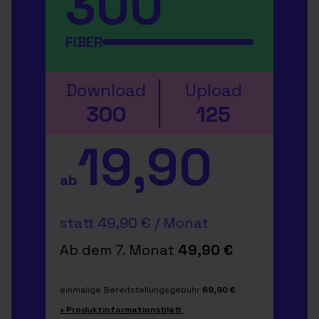
300
FIBER
Download
Upload
300
125
19,90
ab
statt 49,90 € / Monat
Ab dem 7. Monat
49,90 €
einmalige Bereitstellungsgebühr
69,90 €
› Produktinformationsblatt