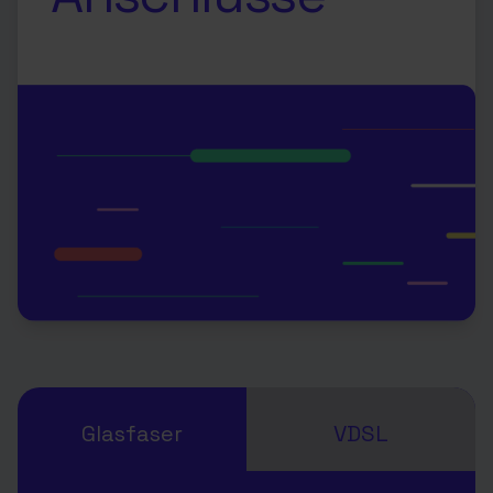
Glasfaser
VDSL