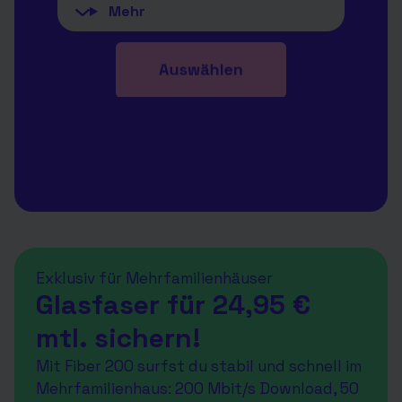
Exklusiv für Mehrfamilienhäuser
Glasfaser für 24,95 €
mtl. sichern!
Mit Fiber 200 surfst du stabil und schnell im
Mehrfamilienhaus: 200 Mbit/s Download, 50