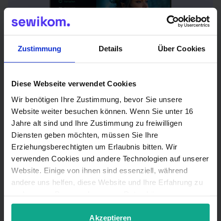
Zustimmung
Details
Über Cookies
Perfekt für perfekte TV-
Diese Webseite verwendet Cookies
Wir benötigen Ihre Zustimmung, bevor Sie unsere
Unterhaltung: waipu.tv
Website weiter besuchen können. Wenn Sie unter 16
Jahre alt sind und Ihre Zustimmung zu freiwilligen
Mit waipu.tv empfängst du über 200
Diensten geben möchten, müssen Sie Ihre
TV-Sender, Pay-TV und jede Menge
Erziehungsberechtigten um Erlaubnis bitten. Wir
Filme und Serien auf Abruf. Alles in
verwenden Cookies und andere Technologien auf unserer
bester HD-Qualität – immer und
Website. Einige von ihnen sind essenziell, während
überall in deinem Zuhause.
andere uns helfen, diese Website und Ihre Erfahrung zu
verbessern. Personenbezogene Daten können
verarbeitet werden (z. B. IP-Adressen), z. B. für
Außerdem kannst du Sendungen
personalisierte Anzeigen und Inhalte oder Anzeigen- und
Akzeptieren