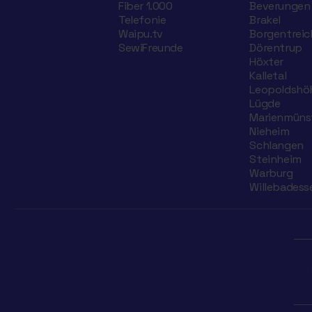
Fiber 1.000
Beverungen
Telefonie
Brakel
Waipu.tv
Borgentreic
SewiFreunde
Dörentrup
Höxter
Kalletal
Leopoldshö
Lügde
Marienmüns
Nieheim
Schlangen
Steinheim
Warburg
Willebadess