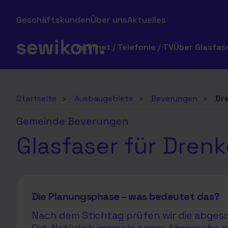
Geschäftskunden
Über uns
Aktuelles
Internet / Telefonie / TV
Über Glasfas
Startseite
›
Ausbaugebiete
›
Beverungen
›
Dr
Gemeinde Beverungen
Glasfaser für Drenk
Die Planungsphase – was bedeutet das?
Nach dem Stichtag prüfen wir die abgesc