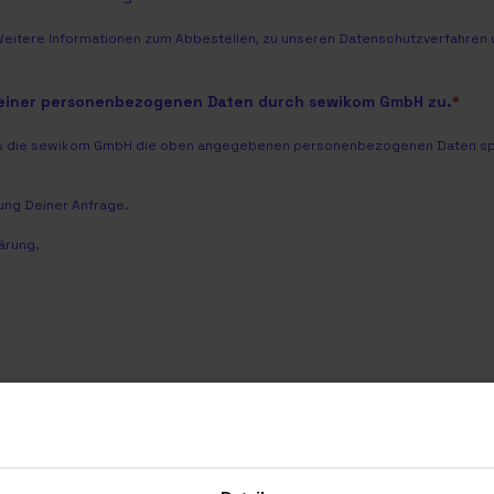
Weitere Informationen zum Abbestellen, zu unseren Datenschutzverfahren u
meiner personenbezogenen Daten durch sewikom GmbH zu.
*
dass die sewikom GmbH die oben angegebenen personenbezogenen Daten spei
ng Deiner Anfrage.
ärung
.