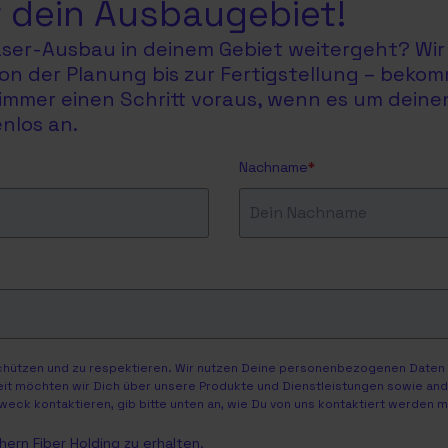
 dein Ausbaugebiet!
faser-Ausbau in deinem Gebiet weitergeht? Wir 
on der Planung bis zur Fertigstellung – bekom
du immer einen Schritt voraus, wenn es um dein
nlos an.
Nachname
*
schützen und zu respektieren. Wir nutzen Deine personenbezogenen Daten n
eit möchten wir Dich über unsere Produkte und Dienstleistungen sowie ander
weck kontaktieren, gib bitte unten an, wie Du von uns kontaktiert werden 
ern Fiber Holding zu erhalten.