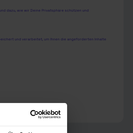
nd dazu, wie wir Deine Privatsphäre schützen und
chert und verarbeitet, um Ihnen die angeforderten Inhalte