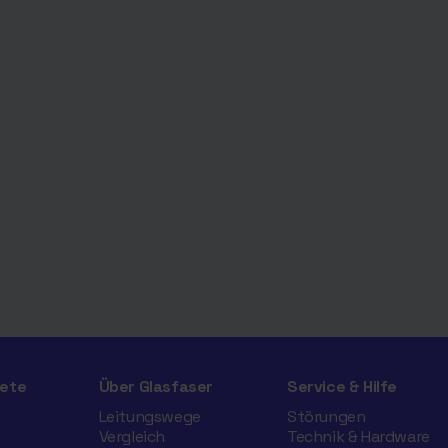
ete
Über Glasfaser
Service & Hilfe
Leitungswege
Störungen
Vergleich
Technik & Hardware