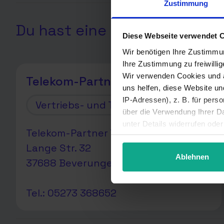
Zustimmung
Du hast eine Frage? Hier sin
Diese Webseite verwendet 
Wir benötigen Ihre Zustimmu
Ihre Zustimmung zu freiwilli
Wir verwenden Cookies und a
Telekom-Partner Telebaumann
uns helfen, diese Website u
IP-Adressen), z. B. für pers
Vertriebs- und Technikpartner
über die Verwendung Ihrer Da
unter Details widerrufen ode
Telekom-Partner Telebaumann
Lange Str. 32
Ablehnen
37688 Beverungen
Tel.: 05273 368652