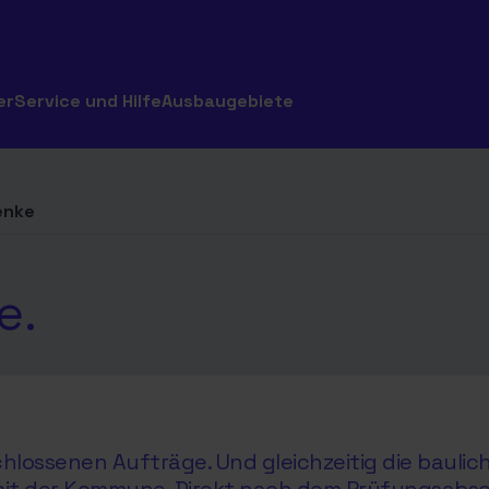
er
Service und Hilfe
Ausbaugebiete
enke
e.
hlossenen Aufträge. Und gleichzeitig die baul