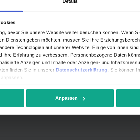
Details
d unsere Ansprechpartner in de
Cookies
ng, bevor Sie unsere Website weiter besuchen können. Wenn Sie 
gen Diensten geben möchten, müssen Sie Ihre Erziehungsberecht
ndere Technologien auf unserer Website. Einige von ihnen sind
nd Ihre Erfahrung zu verbessern. Personenbezogene Daten können
onalisierte Anzeigen und Inhalte oder Anzeigen- und Inhaltsmess
ten finden Sie in unserer
Datenschutzerklärung
. Sie können I
r anpassen.
Anpassen