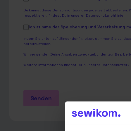
Du kannst diese Benachrichtigungen jederzeit abbestellen. 
respektieren, findest Du in unserer
Datenschutzrichtlinie
.
Ich stimme der Speicherung und Verarbeitung 
Indem Sie unten auf „Einsenden“ klicken, stimmen Sie zu, 
bereitzustellen.
Wir verwenden Deine Angaben zweckgebunden zur Bearbeitu
Weitere Informationen findest Du in unserer
Datenschutzerkl
Senden