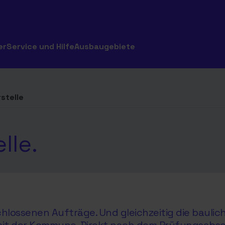
er
Service und Hilfe
Ausbaugebiete
stelle
lle.
hlossenen Aufträge. Und gleichzeitig die baul