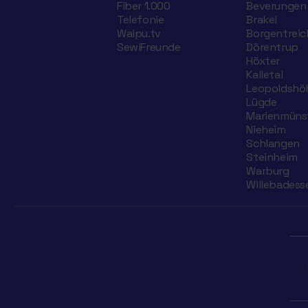
Fiber 1.000
Beverungen
Telefonie
Brakel
Waipu.tv
Borgentreic
SewiFreunde
Dörentrup
Höxter
Kalletal
Leopoldshö
Lügde
Marienmüns
Nieheim
Schlangen
Steinheim
Warburg
Willebadess