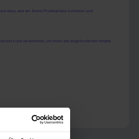
nd dazu, wie wir Deine Privatsphäre schützen und
chert und verarbeitet, um Ihnen die angeforderten Inhalte