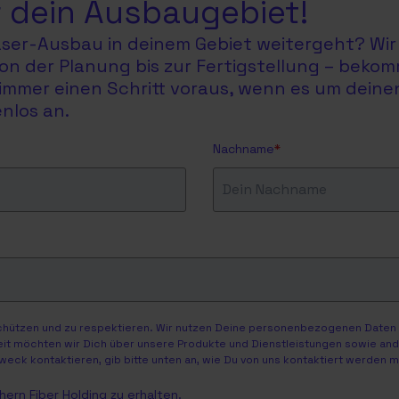
 dein Ausbaugebiet!
faser-Ausbau in deinem Gebiet weitergeht? Wir 
on der Planung bis zur Fertigstellung – bekom
du immer einen Schritt voraus, wenn es um dein
nlos an.
Nachname
*
schützen und zu respektieren. Wir nutzen Deine personenbezogenen Daten n
eit möchten wir Dich über unsere Produkte und Dienstleistungen sowie ander
weck kontaktieren, gib bitte unten an, wie Du von uns kontaktiert werden 
ern Fiber Holding zu erhalten.