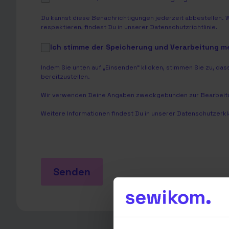
Du kannst diese Benachrichtigungen jederzeit abbestellen. 
respektieren, findest Du in unserer
Datenschutzrichtlinie
.
Ich stimme der Speicherung und Verarbeitung 
Indem Sie unten auf „Einsenden“ klicken, stimmen Sie zu, 
bereitzustellen.
Wir verwenden Deine Angaben zweckgebunden zur Bearbeitu
Weitere Informationen findest Du in unserer
Datenschutzerkl
Senden