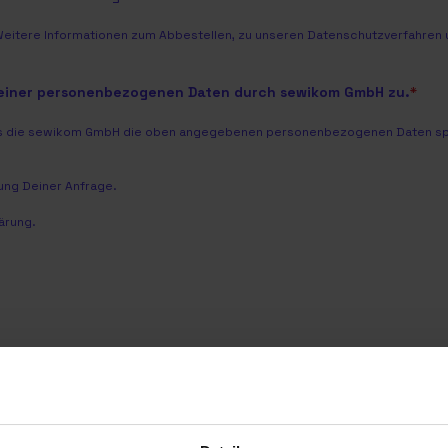
Weitere Informationen zum Abbestellen, zu unseren Datenschutzverfahren u
meiner personenbezogenen Daten durch sewikom GmbH zu.
*
dass die sewikom GmbH die oben angegebenen personenbezogenen Daten spei
ng Deiner Anfrage.
ärung
.