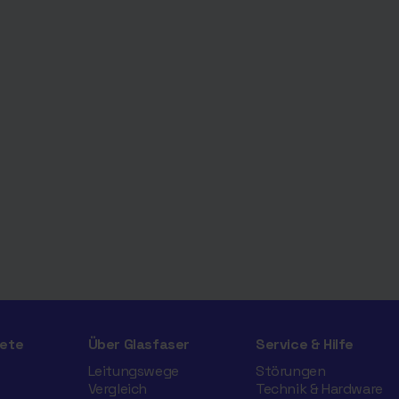
ete
Über Glasfaser
Service & Hilfe
Leitungswege
Störungen
Vergleich
Technik & Hardware