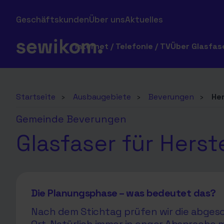
Geschäftskunden
Über uns
Aktuelles
Internet / Telefonie / TV
Über Glasfas
Startseite
›
Ausbaugebiete
›
Beverungen
›
Her
Gemeinde Beverungen
Glasfaser für Herste
Die Planungsphase – was bedeutet das?
Nach dem Stichtag prüfen wir die abgesc