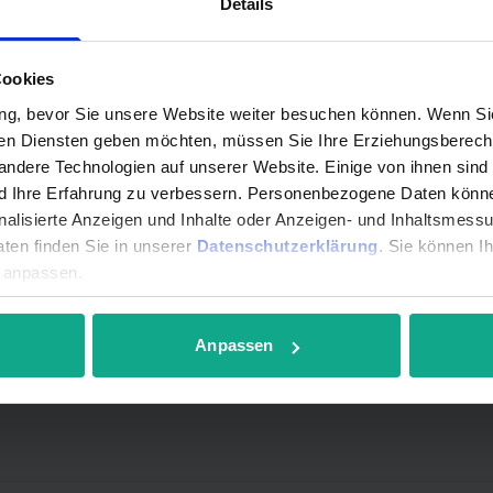
Details
d unsere Ansprechpartner in de
Cookies
ng, bevor Sie unsere Website weiter besuchen können. Wenn Sie 
gen Diensten geben möchten, müssen Sie Ihre Erziehungsberecht
ndere Technologien auf unserer Website. Einige von ihnen sind
nd Ihre Erfahrung zu verbessern. Personenbezogene Daten können
onalisierte Anzeigen und Inhalte oder Anzeigen- und Inhaltsmess
ten finden Sie in unserer
Datenschutzerklärung
. Sie können I
r anpassen.
Anpassen