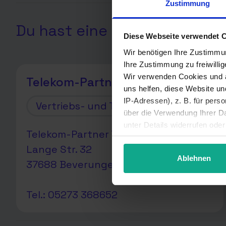
Zustimmung
Du hast eine Frage? Hier sin
Diese Webseite verwendet 
Wir benötigen Ihre Zustimmu
Ihre Zustimmung zu freiwilli
Wir verwenden Cookies und a
Telekom-Partner Telebaumann
uns helfen, diese Website u
IP-Adressen), z. B. für pers
Vertriebs- und Technikpartner
über die Verwendung Ihrer Da
unter Details widerrufen ode
Telekom-Partner Telebaumann
Lange Str. 32
Ablehnen
37688 Beverungen
Tel.: 05273 368652