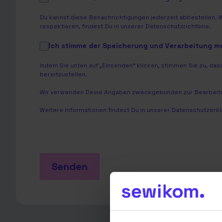
Du kannst diese Benachrichtigungen jederzeit abbestellen. 
respektieren, findest Du in unserer
Datenschutzrichtlinie
.
Ich stimme der Speicherung und Verarbeitung 
Indem Sie unten auf „Einsenden“ klicken, stimmen Sie zu, 
bereitzustellen.
Wir verwenden Deine Angaben zweckgebunden zur Bearbeitu
Weitere Informationen findest Du in unserer
Datenschutzerkl
Senden