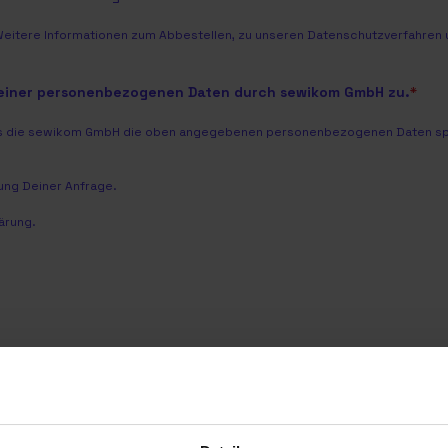
Weitere Informationen zum Abbestellen, zu unseren Datenschutzverfahren u
meiner personenbezogenen Daten durch sewikom GmbH zu.
*
dass die sewikom GmbH die oben angegebenen personenbezogenen Daten spei
ng Deiner Anfrage.
ärung
.