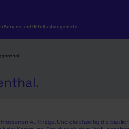
er
Service und Hilfe
Ausbaugebiete
ggenthal
enthal.
hlossenen Aufträge. Und gleichzeitig die baul