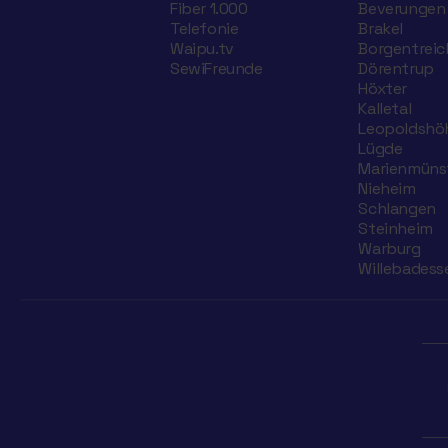
Fiber 1.000
Beverungen
Telefonie
Brakel
Waipu.tv
Borgentreic
SewiFreunde
Dörentrup
Höxter
Kalletal
Leopoldshö
Lügde
Marienmüns
Nieheim
Schlangen
Steinheim
Warburg
Willebadess