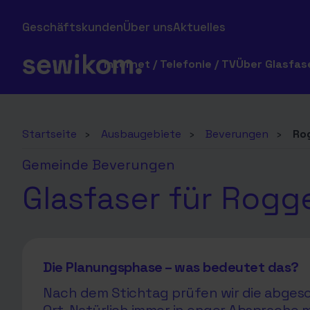
Geschäftskunden
Über uns
Aktuelles
Internet / Telefonie / TV
Über Glasfas
Startseite
›
Ausbaugebiete
›
Beverungen
›
Ro
Gemeinde Beverungen
Glasfaser für Rogg
Die Planungsphase – was bedeutet das?
Nach dem Stichtag prüfen wir die abgesc