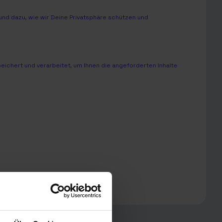
nd dazu, wie wir Deine Privatsphäre schützen und
chert und verarbeitet, um Ihnen die angeforderten Inhalte