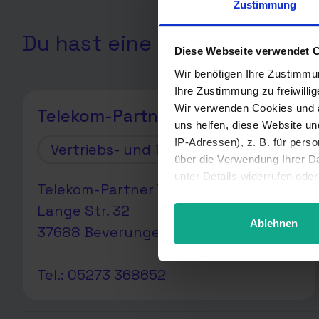
Zustimmung
Du hast eine Frage? Hier sin
Diese Webseite verwendet 
Wir benötigen Ihre Zustimmu
Ihre Zustimmung zu freiwilli
Wir verwenden Cookies und a
Telekom-Partner Telebaumann
uns helfen, diese Website u
IP-Adressen), z. B. für pers
Vertriebs- und Technikpartner
über die Verwendung Ihrer Da
unter Details widerrufen ode
Telekom-Partner Telebaumann
Lange Str. 32
Ablehnen
37688 Beverungen
Tel.: 05273 368652