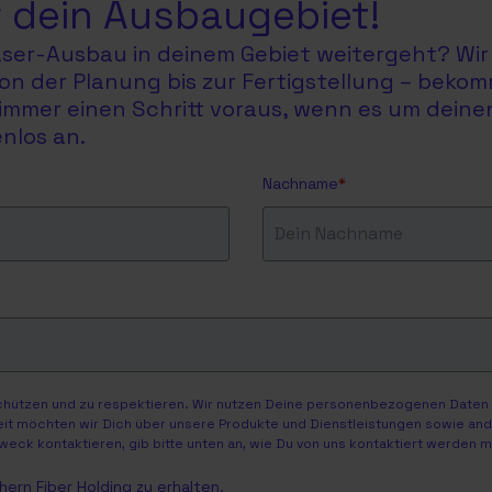
 dein Ausbaugebiet!
faser-Ausbau in deinem Gebiet weitergeht? Wir 
on der Planung bis zur Fertigstellung – bekom
du immer einen Schritt voraus, wenn es um dein
nlos an.
Nachname
*
schützen und zu respektieren. Wir nutzen Deine personenbezogenen Daten n
eit möchten wir Dich über unsere Produkte und Dienstleistungen sowie ander
weck kontaktieren, gib bitte unten an, wie Du von uns kontaktiert werden 
ern Fiber Holding zu erhalten.