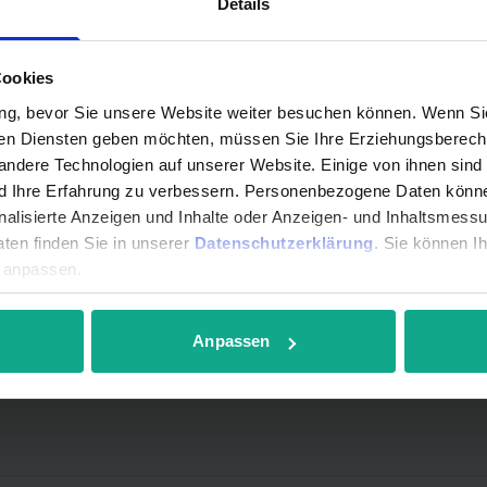
Details
d unsere Ansprechpartner in de
Cookies
ng, bevor Sie unsere Website weiter besuchen können. Wenn Sie 
gen Diensten geben möchten, müssen Sie Ihre Erziehungsberecht
ndere Technologien auf unserer Website. Einige von ihnen sind
nd Ihre Erfahrung zu verbessern. Personenbezogene Daten können
onalisierte Anzeigen und Inhalte oder Anzeigen- und Inhaltsmess
ten finden Sie in unserer
Datenschutzerklärung
. Sie können I
r anpassen.
Anpassen