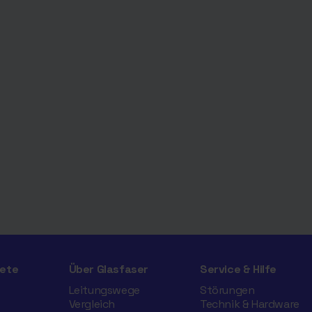
ete
Über Glasfaser
Service & Hilfe
Leitungswege
Störungen
Vergleich
Technik & Hardware