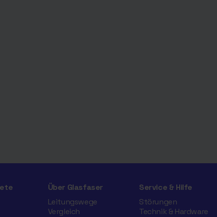
ete
Über Glasfaser
Service & Hilfe
Leitungswege
Störungen
Vergleich
Technik & Hardware