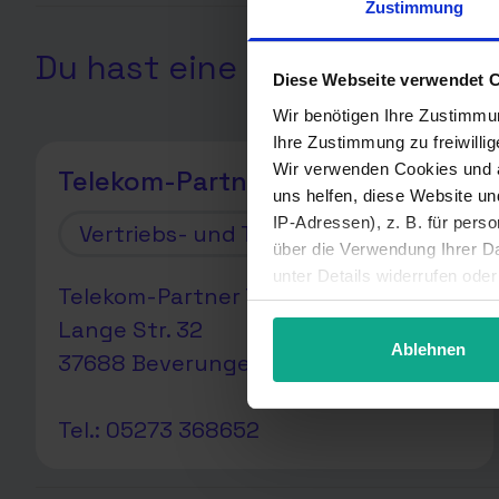
Zustimmung
Du hast eine Frage? Hier sin
Diese Webseite verwendet 
Wir benötigen Ihre Zustimmu
Ihre Zustimmung zu freiwilli
Wir verwenden Cookies und a
Telekom-Partner Telebaumann
uns helfen, diese Website u
IP-Adressen), z. B. für pers
Vertriebs- und Technikpartner
über die Verwendung Ihrer Da
unter Details widerrufen ode
Telekom-Partner Telebaumann
Lange Str. 32
Ablehnen
37688 Beverungen
Tel.: 05273 368652