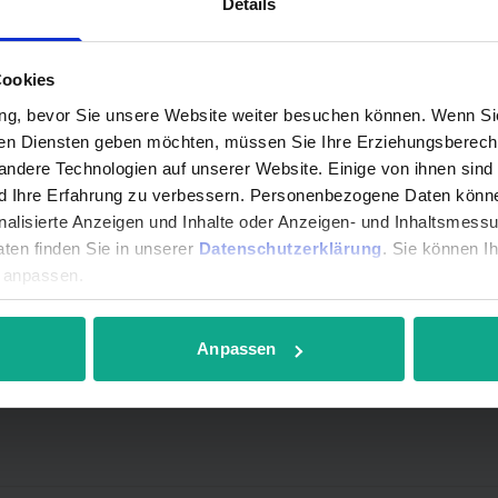
Details
d unsere Ansprechpartner in de
Cookies
ng, bevor Sie unsere Website weiter besuchen können. Wenn Sie 
gen Diensten geben möchten, müssen Sie Ihre Erziehungsberecht
ndere Technologien auf unserer Website. Einige von ihnen sind
nd Ihre Erfahrung zu verbessern. Personenbezogene Daten können
onalisierte Anzeigen und Inhalte oder Anzeigen- und Inhaltsmess
ten finden Sie in unserer
Datenschutzerklärung
. Sie können I
r anpassen.
Anpassen