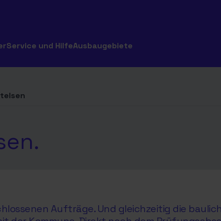
er
Service und Hilfe
Ausbaugebiete
etelsen
sen.
hlossenen Aufträge. Und gleichzeitig die baul