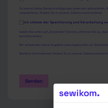
Du kannst diese Benachrichtigungen jederzeit abbestellen. 
respektieren, findest Du in unserer
Datenschutzrichtlinie
.
Ich stimme der Speicherung und Verarbeitung 
Indem Sie unten auf „Einsenden“ klicken, stimmen Sie zu, 
bereitzustellen.
Wir verwenden Deine Angaben zweckgebunden zur Bearbeitu
Weitere Informationen findest Du in unserer
Datenschutzerkl
Senden