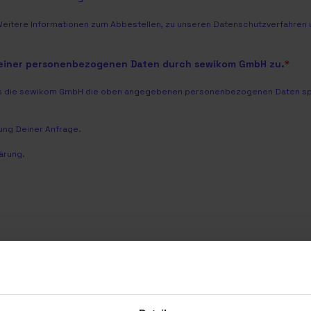
Weitere Informationen zum Abbestellen, zu unseren Datenschutzverfahren u
meiner personenbezogenen Daten durch sewikom GmbH zu.
*
dass die sewikom GmbH die oben angegebenen personenbezogenen Daten spei
ng Deiner Anfrage.
ärung
.