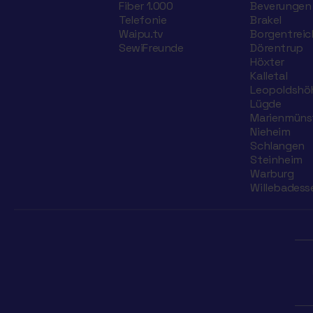
Fiber 1.000
Beverungen
Telefonie
Brakel
Waipu.tv
Borgentreic
SewiFreunde
Dörentrup
Höxter
Kalletal
Leopoldshö
Lügde
Marienmüns
Nieheim
Schlangen
Steinheim
Warburg
Willebadess