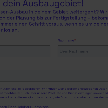
 dein Ausbaugebiet!
faser-Ausbau in deinem Gebiet weitergeht? Wir 
on der Planung bis zur Fertigstellung – bekom
du immer einen Schritt voraus, wenn es um dein
nlos an.
Nachname
*
schützen und zu respektieren. Wir nutzen Deine personenbezogenen Daten n
eit möchten wir Dich über unsere Produkte und Dienstleistungen sowie ander
weck kontaktieren, gib bitte unten an, wie Du von uns kontaktiert werden 
ern Fiber Holding zu erhalten.