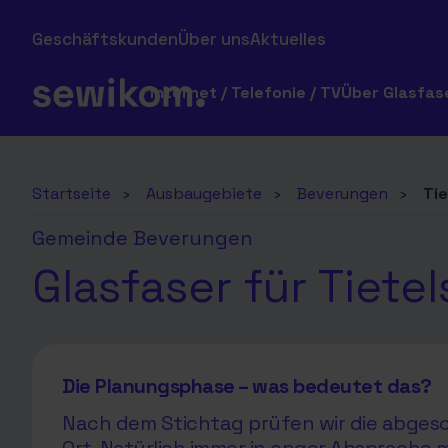
Geschäftskunden
Über uns
Aktuelles
Internet / Telefonie / TV
Über Glasfas
Startseite
›
Ausbaugebiete
›
Beverungen
›
Ti
Gemeinde Beverungen
Glasfaser für Tietel
Die Planungsphase – was bedeutet das?
Nach dem Stichtag prüfen wir die abgesc