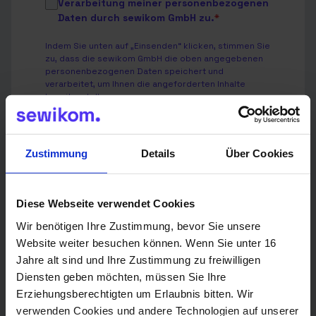
Verarbeitung meiner personenbezogenen
Daten durch sewikom GmbH zu.
*
Indem Sie unten auf „Einsenden“ klicken, stimmen Sie
zu, dass die sewikom GmbH die oben angegebenen
personenbezogenen Daten speichert und
verarbeitet, um Ihnen die angeforderten Inhalte
bereitzustellen.
Wir verwenden Deine Angaben zweckgebunden zur
Bearbeitung Deiner Anfrage.
Zustimmung
Details
Über Cookies
Weitere Informationen findest Du in unserer
Datenschutzerklärung
.
Diese Webseite verwendet Cookies
Wir benötigen Ihre Zustimmung, bevor Sie unsere
Website weiter besuchen können. Wenn Sie unter 16
Senden
Jahre alt sind und Ihre Zustimmung zu freiwilligen
Diensten geben möchten, müssen Sie Ihre
Erziehungsberechtigten um Erlaubnis bitten. Wir
verwenden Cookies und andere Technologien auf unserer