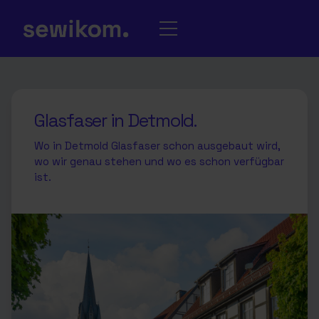
Glasfaser in Detmold.
Wo in Detmold Glasfaser schon ausgebaut wird,
wo wir genau stehen und wo es schon verfügbar
ist.