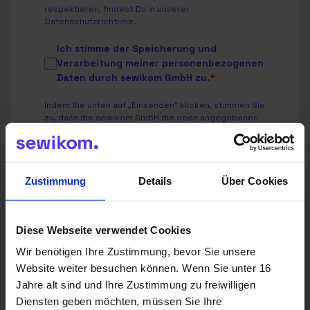
respektieren, findest Du in unserer
Datenschutzrichtlinie
.
Ich stimme der Speicherung und
Verarbeitung meiner personenbezogenen
Daten durch sewikom GmbH zu.
*
Indem Sie unten auf „Einsenden“ klicken, stimmen Sie
zu, dass die sewikom GmbH die oben angegebenen
personenbezogenen Daten speichert und
verarbeitet, um Ihnen die angeforderten Inhalte
bereitzustellen.
Wir verwenden Deine Angaben zweckgebunden zur
Zustimmung
Details
Über Cookies
Bearbeitung Deiner Anfrage.
Weitere Informationen findest Du in unserer
Diese Webseite verwendet Cookies
Datenschutzerklärung
.
Wir benötigen Ihre Zustimmung, bevor Sie unsere
Website weiter besuchen können. Wenn Sie unter 16
Jahre alt sind und Ihre Zustimmung zu freiwilligen
Diensten geben möchten, müssen Sie Ihre
Senden