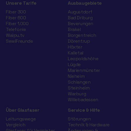
Unsere Tarife
Ausbaugebiete
Fiber 300
Augustdorf
Fiber 600
Bad Driburg
Fiber 1.000
Beverungen
Telefonie
Brakel
Waipu.tv
Borgentreich
SewiFreunde
Dörentrup
Höxter
Kalletal
Leopoldshöhe
Lügde
Marienmünster
Nieheim
Schlangen
Steinheim
Warburg
Willebadessen
Über Glasfaser
Service & Hilfe
Leitungswege
Störungen
Vergleich
Technik & Hardware
Glasfaser für Vermieter
Änderungen &