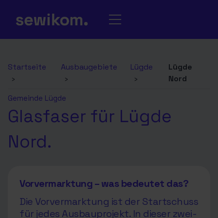
Startseite
Ausbaugebiete
Lügde
Lügde
›
›
›
Nord
Gemeinde Lügde
Glasfaser für Lügde
Nord.
Vorvermarktung – was bedeutet das?
Die Vorvermarktung ist der Startschuss
für jedes Ausbauprojekt. In dieser zwei-