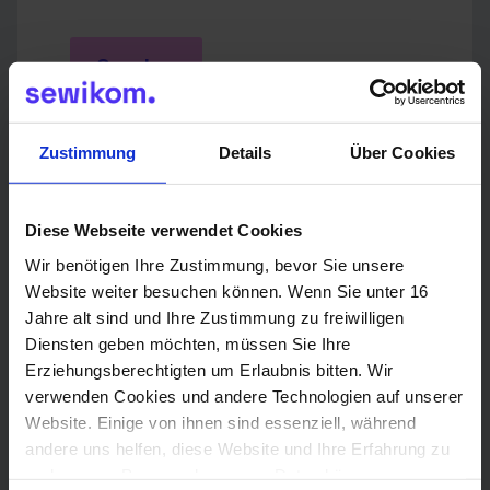
Senden
Zustimmung
Details
Über Cookies
Diese Webseite verwendet Cookies
Du hast eine Frage? Hier sind unsere
Wir benötigen Ihre Zustimmung, bevor Sie unsere
Ansprechpartner in deiner Region:
Website weiter besuchen können. Wenn Sie unter 16
Jahre alt sind und Ihre Zustimmung zu freiwilligen
Diensten geben möchten, müssen Sie Ihre
Erziehungsberechtigten um Erlaubnis bitten. Wir
Fritz Köller
verwenden Cookies und andere Technologien auf unserer
Website. Einige von ihnen sind essenziell, während
Vertriebs- und Technikpartner
andere uns helfen, diese Website und Ihre Erfahrung zu
verbessern. Personenbezogene Daten können