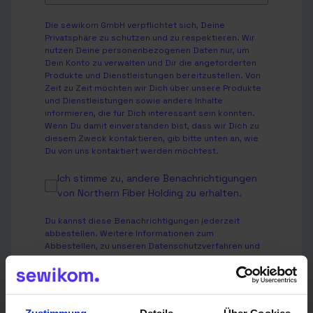
Die sewikom GmbH verpflichtet sich, Deine
Privatsphäre zu schützen und zu respektieren. Wir
nutzen Deine personenbezogenen Daten nur, um
Dein Konto zu verwalten und Dir die angeforderten
Produkte und Dienstleistungen bereitzustellen. Von
Zeit zu Zeit möchten wir Dich über unsere Produkte
und Dienstleistungen sowie andere Inhalte
informieren, die für Dich interessant sein könnten.
Wenn Du damit einverstanden bist, dass wir Dich zu
diesem Zweck kontaktieren, gib bitte unten an, wie
Du von uns kontaktiert werden möchtest.
Ich stimme zu, andere Benachrichtigungen
von Northern Fiber Holding zu erhalten.
Du kannst diese Benachrichtigungen jederzeit
abbestellen. Weitere Informationen zum
Abbestellen, zu unseren Datenschutzverfahren und
dazu, wie wir Deine Privatsphäre schützen und
respektieren, findest Du in unserer
Datenschutzrichtlinie
.
Ich stimme der Speicherung und