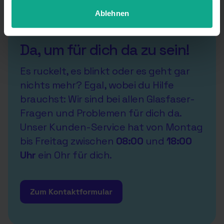
anpassen.
Ablehnen
Da, um für dich da zu sein!
Es ruckelt, es blinkt oder es geht gar
nichts mehr? Egal, wobei du Hilfe
brauchst: Wir sind bei allen Glasfaser-
Fragen und Problemen für dich da.
Unser Kunden-Service hat von Montag
bis Freitag zwischen
08:00
und
18:00
Uhr
ein Ohr für dich.