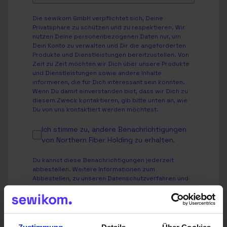
Die sewikom GmbH verpflichtet sich, Deine
Privatsphäre zu schützen und zu respektieren. Wir
nutzen Deine personenbezogenen Daten nur, um
Dein Konto zu verwalten und Dir die angeforderten
Produkte und Dienstleistungen bereitzustellen. Von
Zeit zu Zeit möchten wir Dich über unsere Produkte
und Dienstleistungen sowie andere Inhalte
informieren, die für Dich interessant sein könnten.
Wenn Du damit einverstanden bist, dass wir Dich zu
diesem Zweck kontaktieren, gib bitte unten an, wie
Du von uns kontaktiert werden möchtest.
Ich stimme zu, andere Benachrichtigungen
von Northern Fiber Holding zu erhalten.
Du kannst diese Benachrichtigungen jederzeit
abbestellen. Weitere Informationen zum
Abbestellen, zu unseren Datenschutzverfahren und
dazu, wie wir Deine Privatsphäre schützen und
respektieren, findest Du in unserer
Datenschutzrichtlinie
.
Ich stimme der Speicherung und