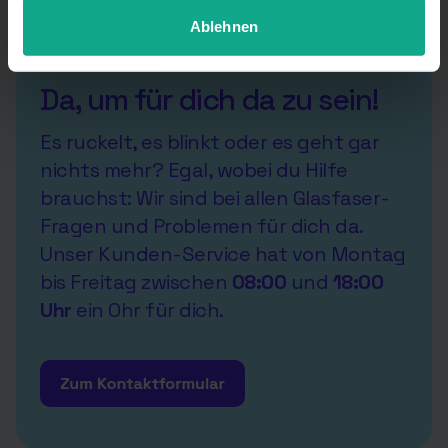
anpassen.
Ablehnen
Da, um für dich da zu sein!
Es ruckelt, es blinkt oder es geht gar
nichts mehr? Egal, wobei du Hilfe
brauchst: Wir sind bei allen Glasfaser-
Fragen und Problemen für dich da.
Unser Kunden-Service hat von Montag
bis Freitag zwischen
08:00
und
18:00
Uhr
ein Ohr für dich.