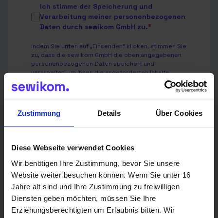
Ich stimme der Speicherung und
Verarbeitung meiner personenbezogenen
Daten durch sewikom GmbH zu.
*
Indem Sie unten auf „Einsenden“ klicken, stimmen Sie
zu, dass die sewikom GmbH die oben angegebenen
personenbezogenen Daten speichert und
verarbeitet, um Ihnen die angeforderten Inhalte
bereitzustellen.
Wir verwenden Deine Angaben zweckgebunden zur
Bearbeitung Deiner Anfrage.
Zustimmung
Details
Über Cookies
Weitere Informationen findest Du in unserer
Datenschutzerklärung
.
Diese Webseite verwendet Cookies
Wir benötigen Ihre Zustimmung, bevor Sie unsere
Website weiter besuchen können. Wenn Sie unter 16
Jahre alt sind und Ihre Zustimmung zu freiwilligen
Senden
Diensten geben möchten, müssen Sie Ihre
Erziehungsberechtigten um Erlaubnis bitten. Wir