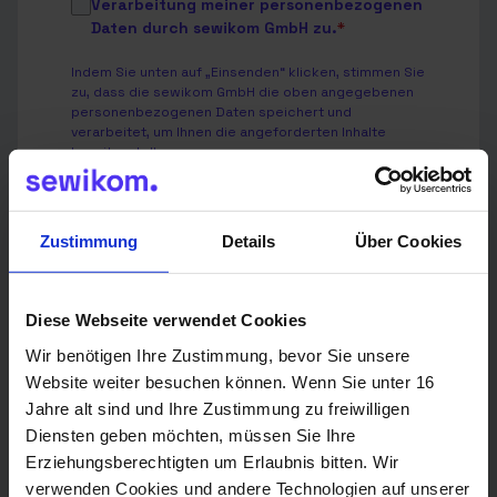
Verarbeitung meiner personenbezogenen
Daten durch sewikom GmbH zu.
*
Indem Sie unten auf „Einsenden“ klicken, stimmen Sie
zu, dass die sewikom GmbH die oben angegebenen
personenbezogenen Daten speichert und
verarbeitet, um Ihnen die angeforderten Inhalte
bereitzustellen.
Wir verwenden Deine Angaben zweckgebunden zur
Bearbeitung Deiner Anfrage.
Zustimmung
Details
Über Cookies
Weitere Informationen findest Du in unserer
Datenschutzerklärung
.
Diese Webseite verwendet Cookies
Wir benötigen Ihre Zustimmung, bevor Sie unsere
Website weiter besuchen können. Wenn Sie unter 16
Senden
Jahre alt sind und Ihre Zustimmung zu freiwilligen
Diensten geben möchten, müssen Sie Ihre
Erziehungsberechtigten um Erlaubnis bitten. Wir
verwenden Cookies und andere Technologien auf unserer