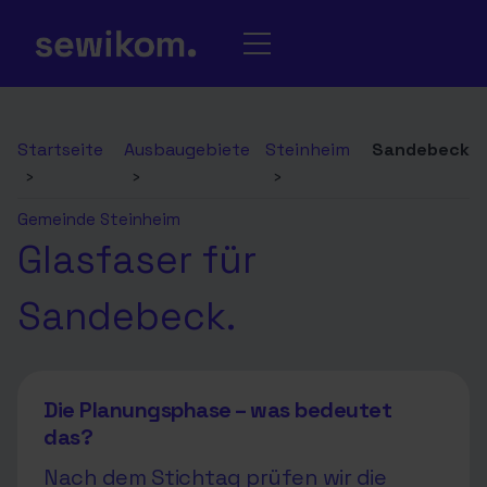
Startseite
Ausbaugebiete
Steinheim
Sandebeck
›
›
›
Gemeinde Steinheim
Glasfaser für
Sandebeck.
Die Planungsphase – was bedeutet
das?
Nach dem Stichtag prüfen wir die