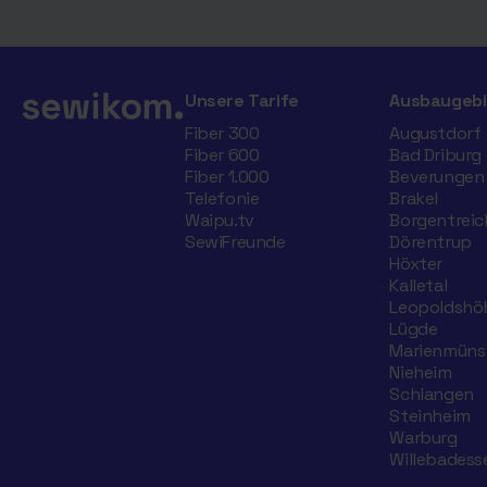
Unsere Tarife
Ausbaugebi
Fiber 300
Augustdorf
Fiber 600
Bad Driburg
Fiber 1.000
Beverungen
Telefonie
Brakel
Waipu.tv
Borgentreic
SewiFreunde
Dörentrup
Höxter
Kalletal
Leopoldshö
Lügde
Marienmüns
Nieheim
Schlangen
Steinheim
Warburg
Willebadess