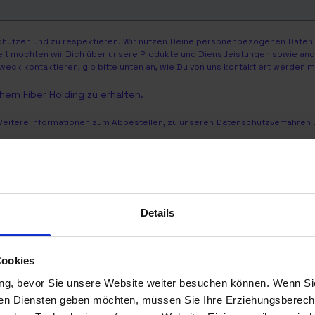
schützen und zu respektieren. Wir nutzen Deine personenbezogenen Daten n
eit möchten wir Dich über unsere Produkte und Dienstleistungen sowie ander
weck kontaktieren, gib bitte unten an, wie Du von uns kontaktiert werden 
ern Fiber Holding zu erhalten.
Weitere Informationen zum Abbestellen, zu unseren Datenschutzverfahren u
meiner personenbezogenen Daten durch sewikom GmbH zu.
*
dass die sewikom GmbH die oben angegebenen personenbezogenen Daten spei
Details
ng Deiner Anfrage.
ärung
.
Cookies
ng, bevor Sie unsere Website weiter besuchen können. Wenn Sie 
gen Diensten geben möchten, müssen Sie Ihre Erziehungsberecht