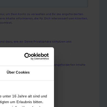
ur, um Dein Konto zu verwalten und Dir die angeforderten
e Inhalte informieren, die für Dich interessant sein könnten.
möchtest.
nd dazu, wie wir Deine Privatsphäre schützen und
chert und verarbeitet, um Ihnen die angeforderten Inhalte
Über Cookies
unter 16 Jahre alt sind und
igten um Erlaubnis bitten.