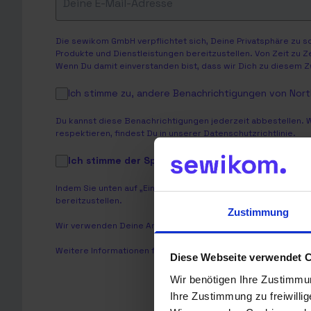
Die sewikom GmbH verpflichtet sich, Deine Privatsphäre zu 
Produkte und Dienstleistungen bereitzustellen. Von Zeit zu Z
Wenn Du damit einverstanden bist, dass wir Dich zu diesem Z
Ich stimme zu, andere Benachrichtigungen von North
Du kannst diese Benachrichtigungen jederzeit abbestellen. 
respektieren, findest Du in unserer
Datenschutzrichtlinie
.
Ich stimme der Speicherung und Verarbeitung 
Indem Sie unten auf „Einsenden“ klicken, stimmen Sie zu, 
bereitzustellen.
Zustimmung
Wir verwenden Deine Angaben zweckgebunden zur Bearbeitu
Weitere Informationen findest Du in unserer
Datenschutzerkl
Diese Webseite verwendet 
Wir benötigen Ihre Zustimmu
Ihre Zustimmung zu freiwilli