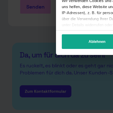
Wir verwenden Cookies und a
Senden
uns helfen, diese Website u
IP-Adressen), z. B. für pers
über die Verwendung Ihrer Da
unter Details widerrufen ode
Ablehnen
Da, um für dich da zu sein!
Es ruckelt, es blinkt oder es geht gar n
Problemen für dich da. Unser Kunden-S