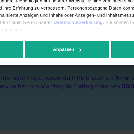
ndere Technologien auf unserer Website. Einige von ihnen sind
nd Ihre Erfahrung zu verbessern. Personenbezogene Daten können
onalisierte Anzeigen und Inhalte oder Anzeigen- und Inhaltsmess
ten finden Sie in unserer
Datenschutzerklärung
. Sie können I
r anpassen.
Anpassen
ichts mehr? Egal, wobei du Hilfe brauchst: Wir si
ervice hat von Montag bis Freitag zwischen
08: