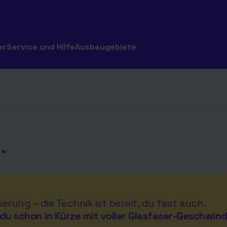
er
Service und Hilfe
Ausbaugebiete
.
ierung – die Technik ist bereit, du fast auch.
du schon in Kürze mit voller Glasfaser-Geschwind