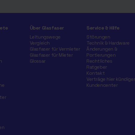
ete
Über Glasfaser
Service & Hilfe
Leitungswege
Störungen
Vergleich
Technik & Hardware
Glasfaser für Vermieter
Änderungen &
Glasfaser für Mieter
Portierungen
h
Glossar
Rechtliches
Ratgeber
Kontakt
Verträge hier kündige
he
Kundencenter
ter
en