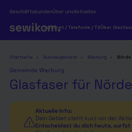
Geschäftskunden
Über uns
Aktuelles
Internet / Telefonie / TV
Über Glasfas
Startseite
›
Ausbaugebiete
›
Warburg
›
Nörde
Gemeinde Warburg
Glasfaser für Nörde
Aktuelle Info:
Dein Gebiet steht kurz vor der Aktiv
Entscheidest du dich heute, surfst 