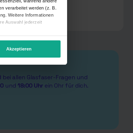
 essenziell, während andere
 verarbeitet werden (z. B.
ung. Weitere Informationen
hre Auswahl jederzeit
Akzeptieren
nd bei allen Glasfaser-Fragen und
00
und
18:00 Uhr
ein Ohr für dich.