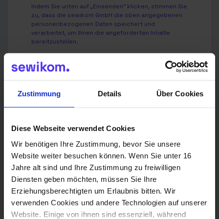
Indem Sie unten auf „Einsenden“ klicken, stimmen Sie
zu, dass die sewikom GmbH die oben angegebenen
personenbezogenen Daten speichert und
verarbeitet, um Ihnen die angeforderten Inhalte
bereitzustellen.
Wir verwenden Deine Angaben zweckgebunden zur
Bearbeitung Deiner Anfrage.
Weitere Informationen findest Du in unserer
Zustimmung
Details
Über Cookies
Datenschutzerklärung
.
Diese Webseite verwendet Cookies
Wir benötigen Ihre Zustimmung, bevor Sie unsere
Senden
Website weiter besuchen können. Wenn Sie unter 16
Jahre alt sind und Ihre Zustimmung zu freiwilligen
Diensten geben möchten, müssen Sie Ihre
Erziehungsberechtigten um Erlaubnis bitten. Wir
verwenden Cookies und andere Technologien auf unserer
Website. Einige von ihnen sind essenziell, während