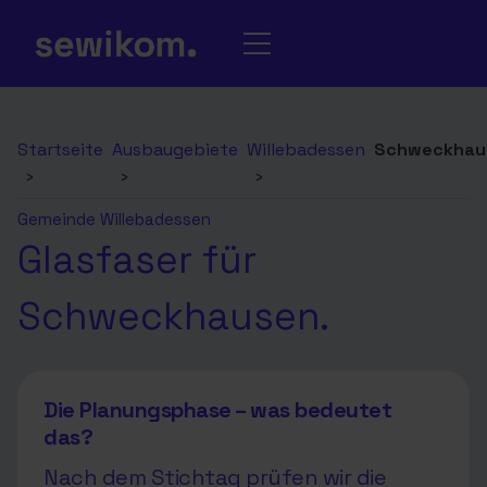
Startseite
Ausbaugebiete
Willebadessen
Schweckhau
›
›
›
Gemeinde Willebadessen
Glasfaser für
Schweckhausen.
Die Planungsphase – was bedeutet
das?
Nach dem Stichtag prüfen wir die