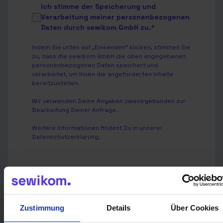
Ich stimme der Speicherung und
Verarbeitung meiner personenbezogenen
Daten durch sewikom GmbH zu.
*
Indem Sie unten auf „Einsenden“ klicken, stimmen Sie
zu, dass die sewikom GmbH die oben angegebenen
personenbezogenen Daten speichert und
verarbeitet, um Ihnen die angeforderten Inhalte
bereitzustellen.
Wir verwenden Deine Angaben zweckgebunden zur
Bearbeitung Deiner Anfrage.
Weitere Informationen findest Du in unserer
Datenschutzerklärung
.
Senden
Zustimmung
Details
Über Cookies