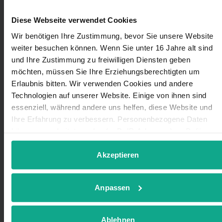
Diese Webseite verwendet Cookies
Wir benötigen Ihre Zustimmung, bevor Sie unsere Website
weiter besuchen können. Wenn Sie unter 16 Jahre alt sind
Da, um für dich da zu sein!
und Ihre Zustimmung zu freiwilligen Diensten geben
möchten, müssen Sie Ihre Erziehungsberechtigten um
Es ruckelt, es blinkt oder es geht gar
Erlaubnis bitten. Wir verwenden Cookies und andere
nichts mehr? Egal, wobei du Hilfe
Technologien auf unserer Website. Einige von ihnen sind
brauchst: Wir sind bei allen Glasfaser-
essenziell, während andere uns helfen, diese Website und
Fragen und Problemen für dich da.
Ihre Erfahrung zu verbessern. Personenbezogene Daten
können verarbeitet werden (z. B. IP-Adressen), z. B. für
Unser Kunden-Service hat von Montag
personalisierte Anzeigen und Inhalte oder Anzeigen- und
bis Freitag zwischen
08:00
und
18:00
Inhaltsmessung. Weitere Informationen über die Verwendung
Akzeptieren
Uhr
ein Ohr für dich.
Ihrer Daten finden Sie in unserer
Datenschutzerklärung
. Si
können Ihre Auswahl jederzeit unter Details widerrufen oder
Anpassen
anpassen.
Ablehnen