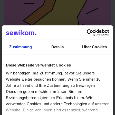
Zustimmung
Details
Über Cookies
Der Star? Unser Service!
Diese Webseite verwendet Cookies
Du hast Fragen oder benötigst
Wir benötigen Ihre Zustimmung, bevor Sie unsere
Unterstützung? Nutze einfach unser
Website weiter besuchen können. Wenn Sie unter 16
Kontaktformular, und wir melden uns
Jahre alt sind und Ihre Zustimmung zu freiwilligen
Diensten geben möchten, müssen Sie Ihre
schnellstmöglich bei dir.
Erziehungsberechtigten um Erlaubnis bitten. Wir
verwenden Cookies und andere Technologien auf unserer
Website. Einige von ihnen sind essenziell, während
Zum Kontaktformular