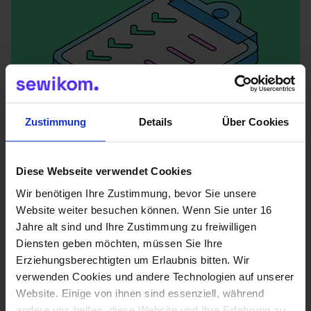
Zustimmung
Details
Über Cookies
Diese Webseite verwendet Cookies
2
Wir benötigen Ihre Zustimmung, bevor Sie unsere
Website weiter besuchen können. Wenn Sie unter 16
Jahre alt sind und Ihre Zustimmung zu freiwilligen
Zustimmung erteilen – ganz einfach per
Diensten geben möchten, müssen Sie Ihre
Formular.
Erziehungsberechtigten um Erlaubnis bitten. Wir
Für den Anschluss ist die Zustimmung
verwenden Cookies und andere Technologien auf unserer
deiner Vermieterin oder deines
Website. Einige von ihnen sind essenziell, während
andere uns helfen, diese Website und Ihre Erfahrung zu