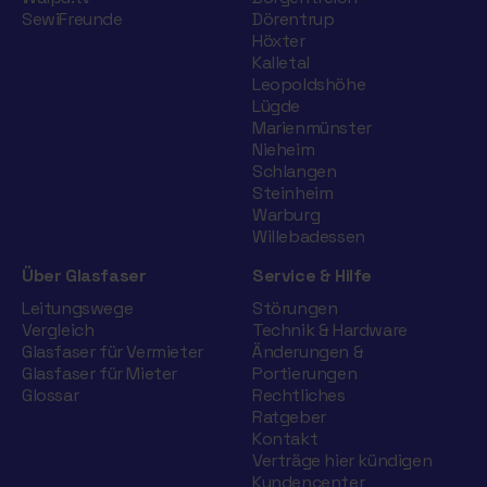
SewiFreunde
Dörentrup
Höxter
Kalletal
Leopoldshöhe
Lügde
Marienmünster
Nieheim
Schlangen
Steinheim
Warburg
Willebadessen
Über Glasfaser
Service & Hilfe
Leitungswege
Störungen
Vergleich
Technik & Hardware
Glasfaser für Vermieter
Änderungen &
Glasfaser für Mieter
Portierungen
Glossar
Rechtliches
Ratgeber
Kontakt
Verträge hier kündigen
Kundencenter